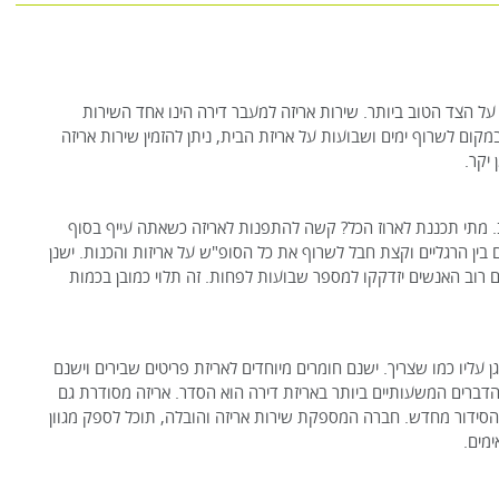
 על הצד הטוב ביותר. שירות אריזה למעבר דירה הינו אחד השירות
קום לשרוף ימים ושבועות על אריזת הבית, ניתן להזמין שירות אריזה
יקר.
 מתי תכננת לארוז הכל? קשה להתפנות לאריזה כשאתה עייף בסוף
בין הרגליים וקצת חבל לשרוף את כל הסופ"ש על אריזות והכנות. ישנן
ם רוב האנשים יזדקקו למספר שבועות לפחות. זה תלוי כמובן בכמות
עליו כמו שצריך. ישנם חומרים מיוחדים לאריזת פריטים שבירים וישנם
הדברים המשעותיים ביותר באריזת דירה הוא הסדר. אריזה מסודרת גם
סידור מחדש. חברה המספקת שירות אריזה והובלה, תוכל לספק מגוון
ימים.