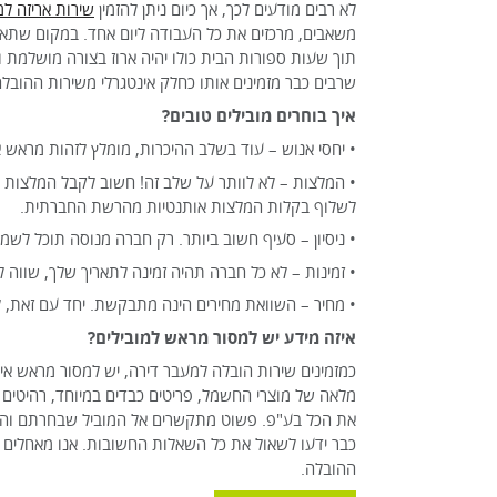
לא רבים מודעים לכך, אך כיום ניתן להזמין
שירות אריזה ל
משאבים, מרכזים את כל העבודה ליום אחד. במקום שתארוז 
תוך שעות ספורות הבית כולו יהיה ארוז בצורה מושלמת 
שרבים כבר מזמינים אותו כחלק אינטגרלי משירות ההובלה
איך בוחרים מובילים טובים?
• יחסי אנוש – עוד בשלב ההיכרות, מומלץ לזהות מראש א
• המלצות – לא לוותר על שלב זה! חשוב לקבל המלצות ו
לשלוף בקלות המלצות אותנטיות מהרשת החברתית.
• ניסיון – סעיף חשוב ביותר. רק חברה מנוסה תוכל לשמור ע
• זמינות – לא כל חברה תהיה זמינה לתאריך שלך, שווה ל
• מחיר – השוואת מחירים הינה מתבקשת. יחד עם זאת, לא
איזה מידע יש למסור מראש למובילים?
כמזמינים שירות הובלה למעבר דירה, יש למסור מראש אינ
מלאה של מוצרי החשמל, פריטים כבדים במיוחד, רהיטים הד
את הכל בע"פ. פשוט מתקשרים אל המוביל שבחרתם והוא
כבר ידעו לשאול את כל השאלות החשובות. אנו מאחלים ל
ההובלה.