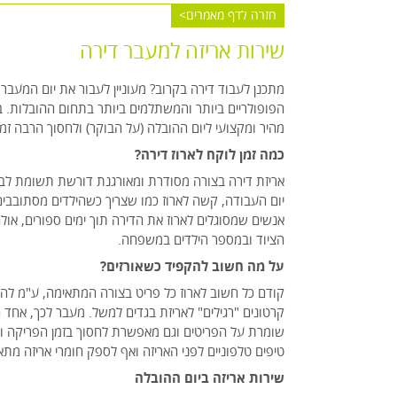
חזרה לדף מאמרים
שירות אריזה למעבר דירה
מתכנן לעבוד דירה בקרוב? מעוניין לעבור את יום המעבר
הפופולריים ביותר והמשתלמים ביותר בתחום ההובלות. במ
מהיר ומקצועי ליום ההובלה (על הבוקר) ולחסוך הרבה זמן 
כמה זמן לוקח לארוז דירה?
אריזת דירה בצורה מסודרת ומאורגנת דורשת תשומת לב.
יום העבודה, קשה לארוז כמו שצריך כשהילדים מסתובבים 
אנשים שמסוגלים לארוז את הדירה תוך ימים ספורים, אול
הציוד ובמספר הילדים במשפחה.
על מה חשוב להקפיד כשאורזים?
קודם כל חשוב לארוז כל פריט בצורה המתאימה, ע"מ להגן 
קרטונים "רגילים" לאריזת בגדים למשל. מעבר לכך, אחד 
שומרת על הפריטים וגם מאפשרת לחסוך בזמן הפריקה וה
טיפים טלפוניים לפני האריזה ואף לספק חומרי אריזה מתא
שירות אריזה ביום ההובלה