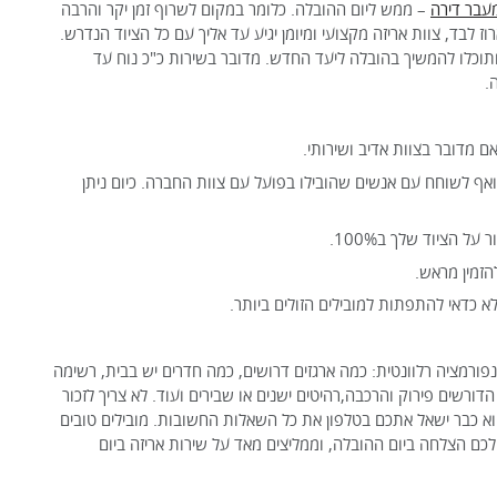
מעבר דירה
– ממש ליום ההובלה. כלומר במקום לשרוף זמן יקר והרבה
לבד, צוות אריזה מקצועי ומיומן יגיע עד אליך עם כל הציוד הנדרש.
ותוכלו להמשיך בהובלה ליעד החדש. מדובר בשירות כ"כ נוח עד
.
ם מדובר בצוות אדיב ושירותי.
אף לשוחח עם אנשים שהובילו בפועל עם צוות החברה. כיום ניתן
ל הציוד שלך ב100%.
הזמין מראש.
 כדאי להתפתות למובילים הזולים ביותר.
פורמציה רלוונטית: כמה ארגזים דרושים, כמה חדרים יש בבית, רשימה
ורשים פירוק והרכבה,רהיטים ישנים או שבירים ועוד. לא צריך לזכור
 כבר ישאל אתכם בטלפון את כל השאלות החשובות. מובילים טובים
כם הצלחה ביום ההובלה, וממליצים מאד על שירות אריזה ביום