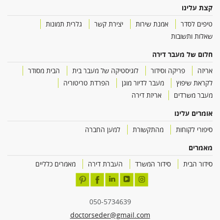
קצת עלינו
טיפים לסדר
אמנת שירות
יצירת קשר
גלרית תמונות
שאלות ותשובות
חלום של מעבר דירה
אריזה
פריקה וסידור
לוגיסטיקה של מעבר בית
הבית מסודר
לקראת שיפוץ
מעבר לדיור מוגן
הפרדת טריטוריה
מעבר משרדים
אריזת דירה
אומרים עלינו
סיפורי לקוחות
מהתקשורת
למען החברה
מאמרים
סידור הבית
סידור המשרד
העברת דירה
מאמרים כלליים
050-5734639
doctorseder@gmail.com