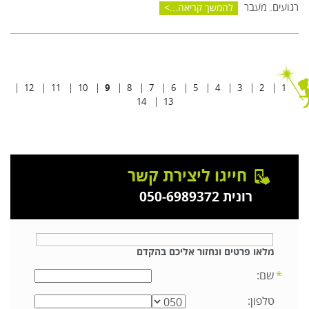
רגועים. מעבר
להמשך קריאה...
12
11
10
9
8
7
6
5
4
3
2
1
14
13
חייגו ליצירת קשר
רונית 050-6989372
מלאו פרטים ונחזור אליכם בהקדם
שם:
טלפון: