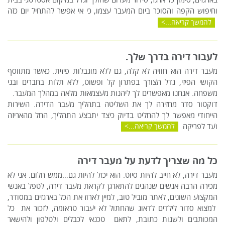
בארגזים, סימון כל ארגז, סידור מערום שהולך וגדל במיקום אסטרטגי בבית
וחיפוש הקפה והסוכר ביום המעבר עצמו, כי אי אפשר להתחיל יום כזה
להמשך קריאה...
לעבור דירה בדרך שלך.
מעבר דירה הוא חוויה לא קלה, גם ללא מוגבלות פיזית. כאשר מתווסף
הקושי הפיזי, גדל הצורך בפתרון קל ופשוט, ללא תלות בחברים ובני
משפחה. אנחנו מאפשרים לך ליהנות מעצמאות מלאה במהלך המעבר.
דוקטור סדר מחזירה לך את השליטה בתהליך מעבר הדירה. השירות
הייחודי מאפשר לך להחליט בדיוק כיצד יתבצע התהליך, החל מהאריזה
ועד לפריקה
להמשך קריאה...
כל מה שצריך לדעת על מעבר דירה
מעבר דירה, לא חייב להיות סיוט. הוא יכול להיות גם…ממש חלום. אני לא
מכירה הרבה אנשים שנהנים להתארגן לקראת מעבר דירה, לטפל באנשי
המקצוע השונים, לאתר מוביל טוב, למיין לארוז את הכל בארגזים במסודר,
למצוא סדור לילדים לדאוג שהחתול לא יעבור טראומה, לזכור את כל
המכותבים ולשנות כתובת, לתאם טכנאי לכבלים ולטלפון ולהישאר