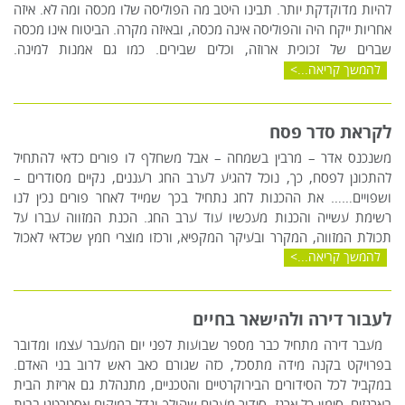
להיות מדוקדקת יותר. תבינו היטב מה הפוליסה שלו מכסה ומה לא. איזה
אחריות ייקח היה והפוליסה אינה מכסה, ובאיזה מקרה. הביטוח אינו מכסה
שברים של זכוכית ארוזה, וכלים שבירים. כמו גם אמנות למינה.
להמשך קריאה...
לקראת סדר פסח
משנכנס אדר – מרבין בשמחה – אבל משחלף לו פורים כדאי להתחיל
להתכונן לפסח, כך, נוכל להגיע לערב החג רעננים, נקיים מסודרים –
ושפויים…… את ההכנות לחג נתחיל בכך שמייד לאחר פורים נכין לנו
רשימת עשייה והכנות מעכשיו עוד ערב החג. הכנת המזווה עברו על
תכולת המזווה, המקרר ובעיקר המקפיא, ורכזו מוצרי חמץ שכדאי לאכול
להמשך קריאה...
לעבור דירה ולהישאר בחיים
מעבר דירה מתחיל כבר מספר שבועות לפני יום המעבר עצמו ומדובר
בפרויקט בקנה מידה מתסכל, כזה שגורם כאב ראש לרוב בני האדם.
במקביל לכל הסידורים הבירוקרטיים והטכניים, מתנהלת גם אריזת הבית