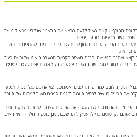
 בתקופת החורף שקשה מאוד לדעת מראש אם התאריך שנקבע מבעוד מועד
 שכולו גשם זלעפות ורוחות פרצים.
ועד מעבר הדירה. עברו בתזמון שנוח לכם ביותר – דירה שהתפנתה, תאריך
ם וכדומה.
כל קושי ואתגר. למעשה, הכנת השטח לקראת המעבר היא זו שקובעת כיצד
בור דירה בחורף מבלי שמזג האוויר יפגע בתהליך או בחפצים שלכם. לפניכם
 הכינו ניילונים כמה שיותר עבים ואטומים, רצוי ארוכים ככל שניתן ועטפו
קרה של חפצים רגישים לרטיבות ומים דוגמת ספרים חשוב לפתוח שקית זבל
 הכל ארוז בארגזים, תוכלו לעטוף את הארגזים עצמם. שימו לב למקם מוצרי
תם אותם לקרטונים כדי להעניק להם שכבת מגן נוספת. חלודה היא האויב
 למשאית ההובלות, נסו לאתר עגלה גדולה או מקמו על מנשא ההובלות את