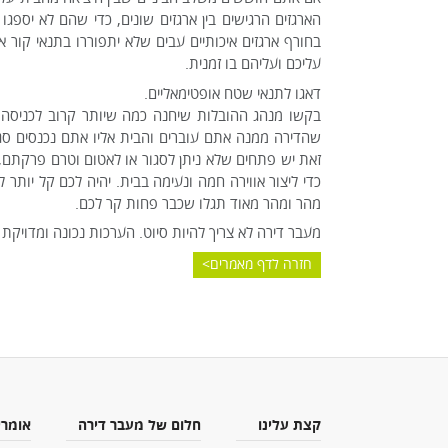
הארגזים הרגישים בין ארגזים שונים, כדי שהם לא יספג
בחורף ארגזים איכותיים עבים שלא יתפוררו בתנאי קור 
עליכם ועליהם בו זמנית.
דאגו לתנאי שטח אופטימאליים.
בקשו מנהג ההובלות שיחנה כמה שיותר קרוב לכניסה ל
שהדירה ממנה אתם עוברים והבית אליו אתם נכנסים סגורי
זאת יש פתחים שלא ניתן לסגור או לאטום וטרם פרקתם, 
כדי ליצור אווירה חמה ונעימה בבית. יהיה לכם קל יותר
מהר ומהר מאוד תגלו שכבר פחות קר לכם.
מעבר דירה לא צריך להיות סיוט. הערכות נכונה ומדוי
חזרה לדף מאמרים
קצת עלינו
חלום של מעבר דירה
אומרי