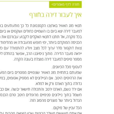
חזרה לדף מאמרים
איך לעבור דירה בחורף
תנאי מזג האוויר בארצנו הקטנטונת כל כך מתעתעים
למעבר דירה יצא ביום בו השמיים כחולים ושקטים או ביום
בכל מקרה, אל תתנו לתנאי האקלים לקבוע עבורכם את מ
הכניסה המוקדם ביותר, ימי חופש מהעבודה או מהלימודי
צוות דוקטור סדר ערוך לכל מצב ויודע להתמודד עם 
ייראה מעבר הדירה. מתוך ניסיוננו הרב, אפשר בהחלט לע
מספר טיפים למעבר דירה מוצלח בעונה הקרה.
לעטוף מכל הכיוונים.
שמעתם בתחזית מזג האוויר שצפויים ממטרים ביום המעבר?
את הרהיטים היטב. אם הניילונים לא מספיק אטומים, במ
גדולה בתוך הארגז ורק אז למלא.
אם ירד גשם, הארגז ירטב והתכולה תישאר יבשה. אם כבר
חשמל בתוך ניילונים פנימיים מרופדים היטב טרם הכנס
הגדול ביותר של מוצרים מהסוג הזה.
הכל עניין של מיקום.
אם אתם חוששים משלב הביניים שבין היציאה מהבית על