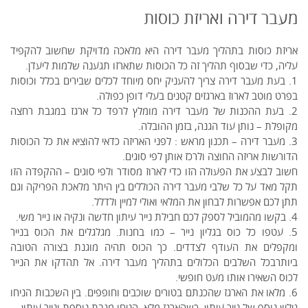
מעבר דירה ואריזת כוסות
אריזת כוסות בתהליך מעבר דירה היא מלאכה מדויקת שחשוב להקפיד
עליה, כדי שבסוף תהליך זה כל הכוסות שתארזו תגענה שלמות ליעדן.
1. בעת מעבר דירה צריך להעניק יחס מיוחד לכלים שבירים בכלל וכוסות
בפרט מוטב לארוז בארגזים קטנים בעלי דופן כפולה.
2. בעת ההכנות של מעבר דירה מומלץ לרפד כל ארגז במגבת רחצה
מקופלת – נותן עוד הגנה, בזמן ההובלה.
3. מעבר דירה – תכנון מראש : לפני האריזה כדאי להוציא את כל הכוסות
הדורשות אריזה החוצה ולרכז אותן לפי סוגים.
חשוב לבצע את הפעולה הזו כדי לארוז מסודר ולפי סוגים – ההקפדה הזו
תקל מאד על כל שלבי מעבר דירה הכוללים בין היתר מלאכת הפריקה וגם
תתן לכם אפשרות לבחון את המלאי ואולי למיין ולדלל.
4. בקשו מהמוביל לספק לכם חבילת נייר עיתון חדשה ונקיה או נייר משי.
5. עטפו כל כוס בגליון נייר – כמו בחנות. מגלגלים את הכוס בנייר
ומקפלים את העודף לצדדים. כך הכוס תהיה מוגנת בצורה הטובה
ביותרבכל השלבים הכלולים בתהליך מעבר דירה. אל תהדקו את הנייר
לכוס השאירו אותו מעט חופשי.
6. מלאו את הארגז שהכנתם בטורים שוכבים וחופפים. בין השכבות הניחו
גיליון נוסף של נייר עיתון. כשהארגז מלא, הניחו מגבת נוספת ונייר עיתון.