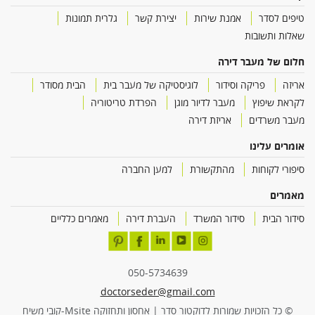
טיפים לסדר
אמנת שירות
יצירת קשר
גלרית תמונות
שאלות ותשובות
חלום של מעבר דירה
אריזה
פריקה וסידור
לוגיסטיקה של מעבר בית
הבית מסודר
לקראת שיפוץ
מעבר לדיור מוגן
הפרדת טריטוריה
מעבר משרדים
אריזת דירה
אומרים עלינו
סיפורי לקוחות
מהתקשורת
למען החברה
מאמרים
סידור הבית
סידור המשרד
העברת דירה
מאמרים כלליים
050-5734639
doctorseder@gmail.com
© כל הזכויות שמורות לדוקטור סדר | אחסון ותחזוקה Msite-קובי משיח