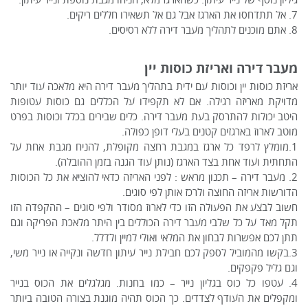
7. אל תתדחסו את הארגז אבל גם אל תשאירו חללים ריקים.
8. אתם מוכנים לתהליך מעבר דירה ללא רסיסים.
מעבר דירה ואריזת כוסות יין
אריזת כוסות יין וכוסות עם ידית בתהליך מעבר דירה היא מלאכה עוד יותר
מדויקת מאריזה רגילה. אם לא תקפידו על הכללים גם כוסות עטופות
היטב יכולות להתרסק בעת מעבר דירה. כלים שבירים בכלל וכוסות בפרט
מוטב לארוז בארגזים קטנים בעלי דופן כפולה.
1.מומלץ לרפד כל ארגז במגבת רחצה מקופלת, להניח מגבת אחת על
התחתית ועוד אחת בצד הארגז (נותן עוד הגנה בזמן ההובלה).
2. מעבר דירה – תכנון מראש : לפני האריזה כדאי להוציא את כל הכוסות
הדורשות אריזה החוצה ולרכז אותן לפי סוגים.
חשוב לבצע את הפעולה הזו כדי לארוז מסודר ולפי סוגים – ההקפדה הזו
תקל מאד על כל שלבי מעבר דירה הכוללים בין היתר מלאכת הפריקה וגם
תתן לכם אפשרות לבחון את המלאי ואולי למיין ולדלל.
3.בקשו מהמוביל לספק לכם חבילת נייר עיתון חדשה ונקייה או נייר משי,
וגם גליל פקפקים.
4. עטפו כל כוס בגליון נייר – כמו בחנות. מגלגלים את הכוס בנייר
ומקפלים את העודף לצדדים. כך הכוס תהיה מוגנת בצורה הטובה ביותר